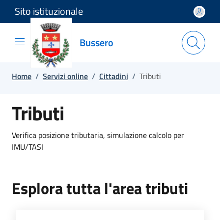
Sito istituzionale
Salta e vai al contenuto
Salta e vai al footer
Bussero
Home
/
Servizi online
/
Cittadini
/
Tributi
Tributi
Verifica posizione tributaria, simulazione calcolo per
IMU/TASI
Esplora tutta l'area tributi