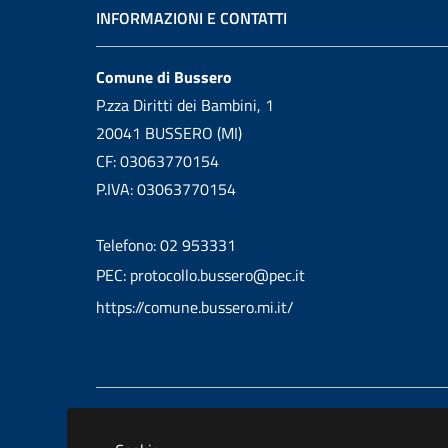
INFORMAZIONI E CONTATTI
Comune di Bussero
P.zza Diritti dei Bambini, 1
20041 BUSSERO (MI)
CF: 03063770154
P.IVA: 03063770154
Telefono: 02 953331
PEC: protocollo.bussero@pec.it
https://comune.bussero.mi.it/
Informativa privacy
Dichiarazione 