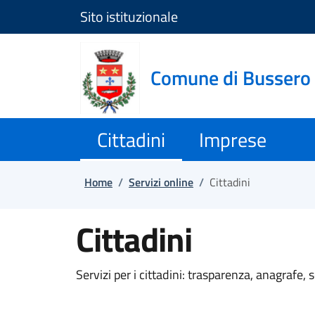
Sito istituzionale
Salta e vai al contenuto
Salta e vai al footer
Comune di Bussero
Cittadini
Imprese
Home
/
Servizi online
/
Cittadini
Cittadini
Servizi per i cittadini: trasparenza, anagrafe, scu