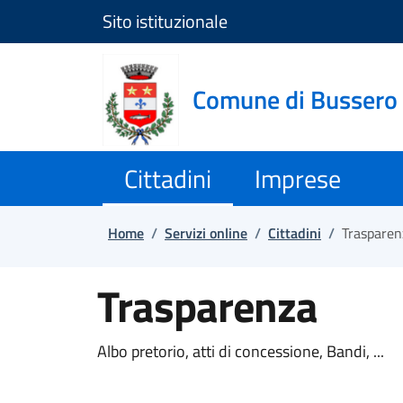
Sito istituzionale
Salta e vai al contenuto
Salta e vai al footer
Comune di Bussero
Cittadini
Imprese
Home
/
Servizi online
/
Cittadini
/
Trasparen
Trasparenza
Albo pretorio, atti di concessione, Bandi, ...