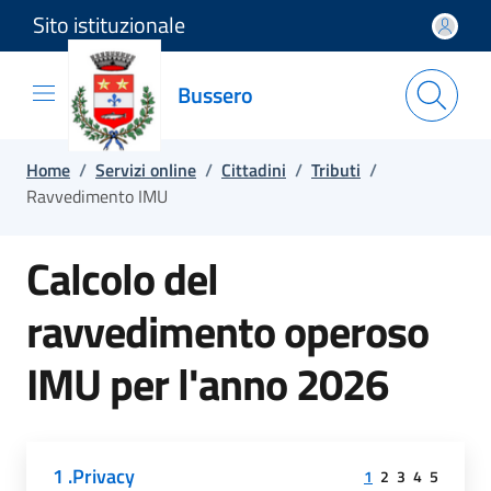
Sito istituzionale
Salta e vai al contenuto
Salta e vai al footer
Bussero
Home
/
Servizi online
/
Cittadini
/
Tributi
/
Ravvedimento IMU
Calcolo del
ravvedimento operoso
IMU per l'anno 2026
Step
Attivo
Step
Step
Step
Step
1
2
3
4
5
Privacy
Preferenze
Importi da pagare
Riepilogo
Conferma F24
1
2
3
4
5